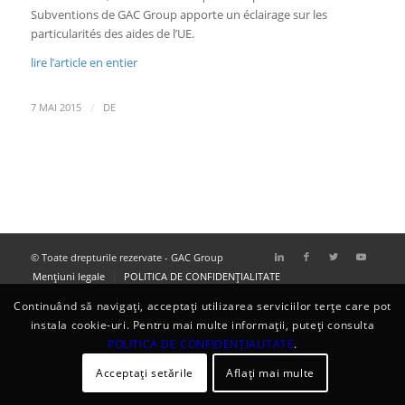
Subventions de GAC Group apporte un éclairage sur les
particularités des aides de l’UE.
lire l’article en entier
/
7 MAI 2015
DE
© Toate drepturile rezervate - GAC Group
Menţiuni legale
POLITICA DE CONFIDENȚIALITATE
Continuând să navigați, acceptați utilizarea serviciilor terțe care pot
instala cookie-uri. Pentru mai multe informații, puteți consulta
POLITICA DE CONFIDENȚIALITATE
.
Acceptați setările
Aflați mai multe