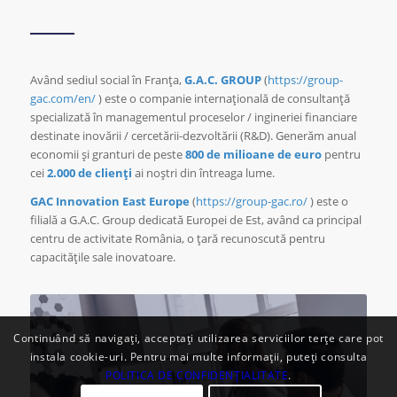
Având sediul social în Franța,
G.A.C. GROUP
(
https://group-
gac.com/en/
) este o companie internațională de consultanță
specializată în managementul proceselor / ingineriei financiare
destinate inovării / cercetării-dezvoltării (R&D). Generăm anual
economii și granturi de peste
800 de milioane de euro
pentru
cei
2.000 de clienți
ai noștri din întreaga lume.
GAC Innovation East Europe
(
https://group-gac.ro/
) este o
filială a G.A.C. Group dedicată Europei de Est, având ca principal
centru de activitate România, o țară recunoscută pentru
capacitățile sale inovatoare.
Continuând să navigați, acceptați utilizarea serviciilor terțe care pot
instala cookie-uri. Pentru mai multe informații, puteți consulta
POLITICA DE CONFIDENȚIALITATE
.