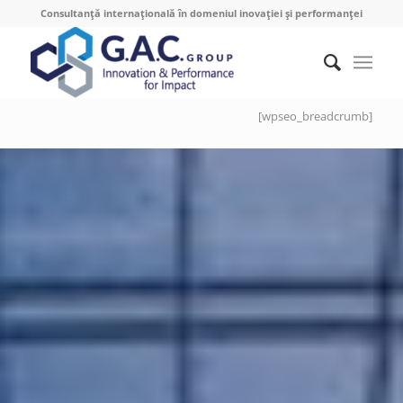
Consultanță internațională în domeniul inovației și performanței
[wpseo_breadcrumb]