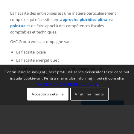
La fiscalité des entreprises est une matière particulièrement
complexe qui nécessite une
approche pluridisciplinaire
pointue
et de faire appel à des compétences fiscales,
comptables et techniques.
GAC Group vous accompagne sur :
La fiscalité locale
La fiscalité énergétique ;
Les aides et subventions pour l’aménagement et
Continuând să navigați, acceptați utilizarea serviciilor terțe care pot
l’équipement industriel.
instala cookie-uri. Pentru mai multe informații, puteți consulta
POLITICA DE CONFIDENȚIALITATE
.
Acceptați setările
Aflați mai multe
En savoir plus