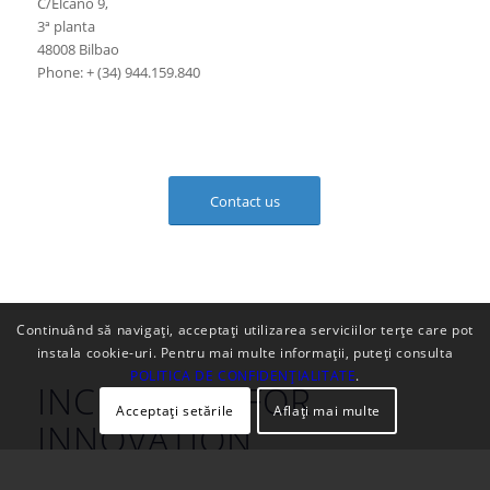
C/Elcano 9,
3ª planta
48008 Bilbao
Phone: + (34) 944.159.840
Contact us
Continuând să navigați, acceptați utilizarea serviciilor terțe care pot
instala cookie-uri. Pentru mai multe informații, puteți consulta
POLITICA DE CONFIDENȚIALITATE
.
INCENTIVES FOR
Acceptați setările
Aflați mai multe
INNOVATION