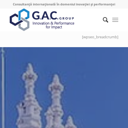
Consultanță internațională în domeniul inovației și performanței
[wpseo_breadcrumb]