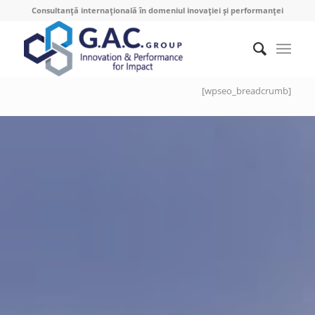
Consultanță internațională în domeniul inovației și performanței
[wpseo_breadcrumb]