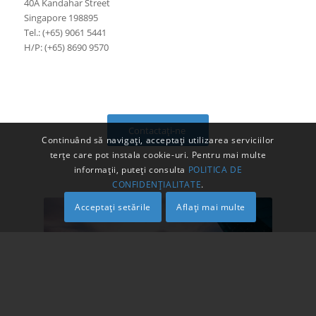
40A Kandahar Street
Singapore 198895
Tel.: (+65) 9061 5441
H/P: (+65) 8690 9570
Contactaţi-ne
Continuând să navigați, acceptați utilizarea serviciilor
terțe care pot instala cookie-uri. Pentru mai multe
informații, puteți consulta
POLITICA DE
CONFIDENȚIALITATE
.
Acceptați setările
Aflați mai multe