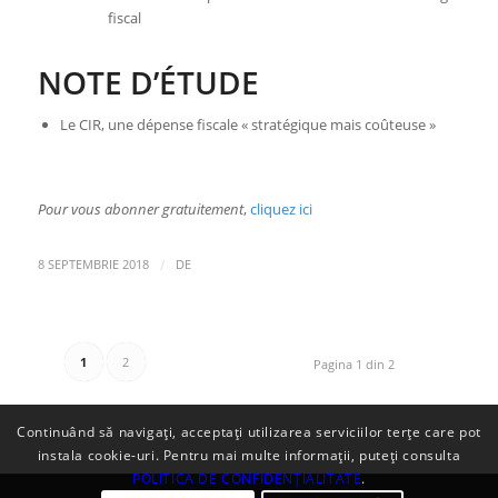
fiscal
NOTE D’ÉTUDE
Le CIR, une dépense fiscale « stratégique mais coûteuse »
Pour vous abonner gratuitement
,
cliquez ici
/
8 SEPTEMBRIE 2018
DE
1
2
Pagina 1 din 2
Continuând să navigați, acceptați utilizarea serviciilor terțe care pot
instala cookie-uri. Pentru mai multe informații, puteți consulta
POLITICA DE CONFIDENȚIALITATE
.