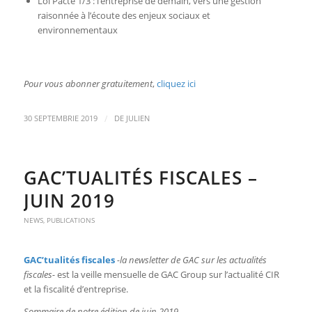
Loi Pacte 1/3 : l’entreprise de demain, vers une gestion
raisonnée à l’écoute des enjeux sociaux et
environnementaux
Pour vous abonner gratuitement
,
cliquez ici
/
30 SEPTEMBRIE 2019
DE
JULIEN
GAC’TUALITÉS FISCALES –
JUIN 2019
NEWS
,
PUBLICATIONS
GAC’tualités fiscales
-la newsletter de GAC sur les actualités
fiscales-
est la veille mensuelle de GAC Group sur l’actualité CIR
et la fiscalité d’entreprise.
Sommaire de notre édition de juin 2019