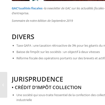
GAC’tualités fiscales
-la newsletter de GAC sur les actualités fiscales-
d’entreprise.
Sommaire de notre édition de Septembre 2019
DIVERS
Taxe GAFA : une taxation rétroactive de 3% pour les géants du
Baisse de l’impôt sur les sociétés : un objectif à deux vitesses
Réforme fiscale des opérations portants sur des brevets et actifs 
JURISPRUDENCE
[FLASH INFO CIR]
Modification du
• CRÉDIT D’IMPÔT COLLECTION
calendrier des
agréments CIR
Une société qui sous-traite l’essentiel de la confection des colle
industrielle