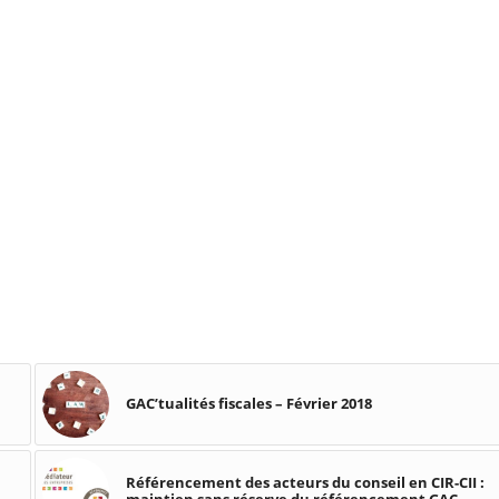
GAC’tualités fiscales – Février 2018
Référencement des acteurs du conseil en CIR-CII :