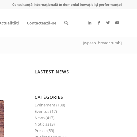
Consultanță internațională în domeniul inovației și performanței
Actualităţi
Contactează-ne
[wpseo_breadcrumb]
LASTEST NEWS
CATÉGORIES
Evénement
(138)
Eventos
(17)
News
(417)
Notícias
(3)
Presse
(53)