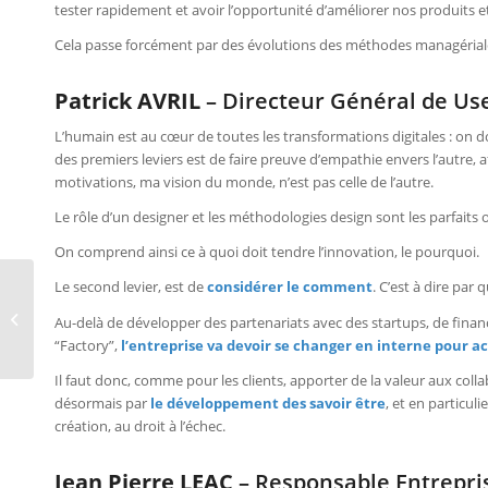
tester rapidement et avoir l’opportunité d’améliorer nos produits e
Cela passe forcément par des évolutions des méthodes managérial
Patrick AVRIL
– Directeur Général de Us
L’humain est au cœur de toutes les transformations digitales : on d
des premiers leviers est de faire preuve d’empathie envers l’autre,
motivations, ma vision du monde, n’est pas celle de l’autre.
Le rôle d’un designer et les méthodologies design sont les parfaits 
On comprend ainsi ce à quoi doit tendre l’innovation, le pourquoi.
Etre proactif face à la
Le second levier, est de
considérer le comment
. C’est à dire par
disruption (2/4) :
Au-delà de développer des partenariats avec des startups, de finan
Pourquoi réinventer la
“Factory”,
l’entreprise va devoir se changer en interne pour ac
valeur client...
Il faut donc, comme pour les clients, apporter de la valeur aux coll
désormais par
le développement des savoir être
, et en particuli
création, au droit à l’échec.
Jean Pierre LEAC
– Responsable Entrepris