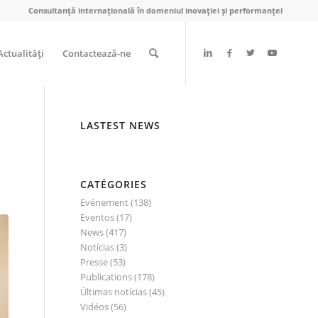
Consultanță internațională în domeniul inovației și performanței
Actualităţi
Contactează-ne
LASTEST NEWS
CATÉGORIES
Evénement
(138)
Eventos
(17)
News
(417)
Notícias
(3)
Presse
(53)
Publications
(178)
Últimas notícias
(45)
Vidéos
(56)