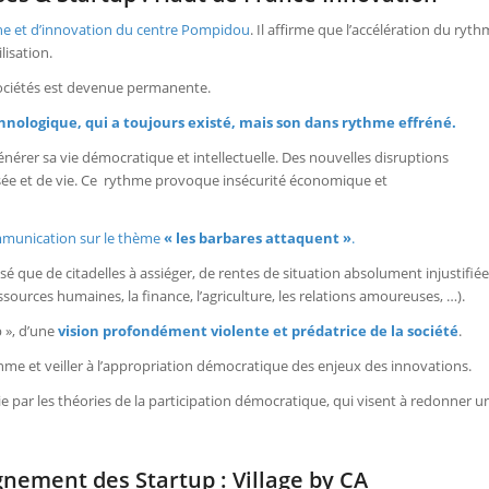
che et d’innovation du centre Pompidou
. Il affirme que l’accélération du ryt
lisation.
sociétés est devenue permanente.
chnologique, qui a toujours existé, mais son dans rythme effréné.
générer sa vie démocratique et intellectuelle. Des nouvelles disruptions
ée et de vie. Ce rythme provoque insécurité économique et
mmunication sur le thème
« les barbares attaquent »
.
 que de citadelles à assiéger, de rentes de situation absolument injustifié
 ressources humaines, la finance, l’agriculture, les relations amoureuses, …).
p », d’une
vision profondément violente et prédatrice de la société
.
rythme et veiller à l’appropriation démocratique des enjeux des innovations.
e par les théories de la participation démocratique, qui visent à redonner u
ement des Startup : Village by CA