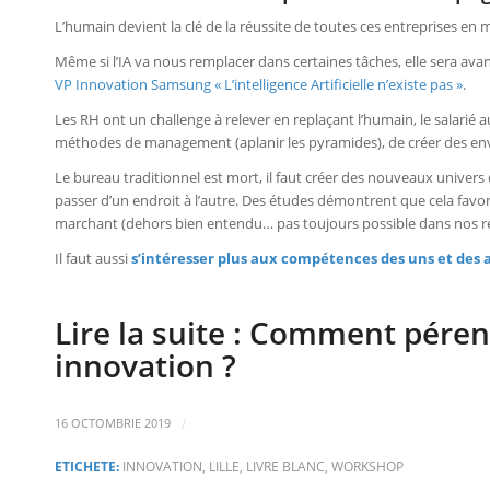
L’humain devient la clé de la réussite de toutes ces entreprises en 
Même si l’IA va nous remplacer dans certaines tâches, elle sera av
VP Innovation Samsung « L’intelligence Artificielle n’existe pas »
.
Les RH ont un challenge à relever en replaçant l’humain, le salarié a
méthodes de management (aplanir les pyramides), de créer des env
Le bureau traditionnel est mort, il faut créer des nouveaux univers 
passer d’un endroit à l’autre. Des études démontrent que cela favori
marchant (dehors bien entendu… pas toujours possible dans nos régio
Il faut aussi
s’intéresser plus aux compétences des uns et des a
Lire la suite : Comment péren
innovation ?
/
16 OCTOMBRIE 2019
ETICHETE:
INNOVATION
,
LILLE
,
LIVRE BLANC
,
WORKSHOP