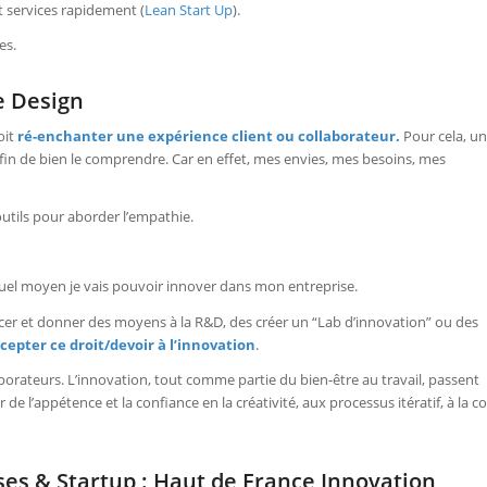
t services rapidement (
Lean Start Up
).
es.
e Design
oit
ré-enchanter une expérience client ou collaborateur.
Pour cela, un
 afin de bien le comprendre. Car en effet, mes envies, mes besoins, mes
outils pour aborder l’empathie.
 quel moyen je vais pouvoir innover dans mon entreprise.
cer et donner des moyens à la R&D, des créer un “Lab d’innovation” ou des
cepter ce droit/devoir à l’innovation
.
aborateurs. L’innovation, tout comme partie du bien-être au travail, passent
er de l’appétence et la confiance en la créativité, aux processus itératif, à la co
es & Startup : Haut de France Innovation