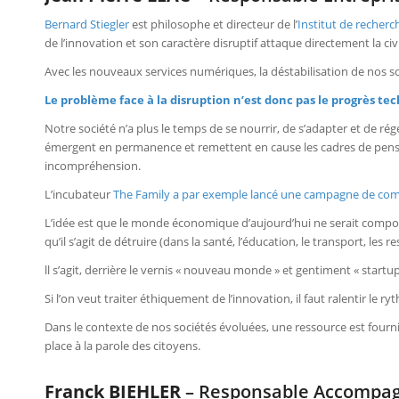
Bernard Stiegler
est philosophe et directeur de l’
Institut de recher
de l’innovation et son caractère disruptif attaque directement la civi
Avec les nouveaux services numériques, la déstabilisation de nos 
Le problème face à la disruption n’est donc pas le progrès te
Notre société n’a plus le temps de se nourrir, de s’adapter et de ré
émergent en permanence et remettent en cause les cadres de pens
incompréhension.
L’incubateur
The Family a par exemple lancé une campagne de co
L’idée est que le monde économique d’aujourd’hui ne serait composé
qu’il s’agit de détruire (dans la santé, l’éducation, le transport, les
ll s’agit, derrière le vernis « nouveau monde » et gentiment « startu
Si l’on veut traiter éthiquement de l’innovation, il faut ralentir le 
Dans le contexte de nos sociétés évoluées, une ressource est fourni
place à la parole des citoyens.
Franck BIEHLER
– Responsable Accompagn