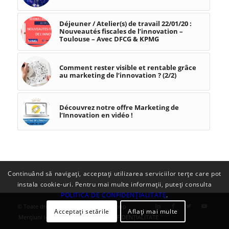
Déjeuner / Atelier(s) de travail 22/01/20 :
Nouveautés fiscales de l’innovation –
Toulouse – Avec DFCG & KPMG
Comment rester visible et rentable grâce
au marketing de l’innovation ? (2/2)
Découvrez notre offre Marketing de
l’Innovation en vidéo !
Continuând să navigați, acceptați utilizarea serviciilor terțe care pot
instala cookie-uri. Pentru mai multe informații, puteți consulta
POLITICA DE CONFIDENȚIALITATE
.
© Toate drepturile rezervate - GAC Group
Acceptați setările
Aflați mai multe
Menţiuni legale
POLITICA DE CONFIDENȚIALITATE