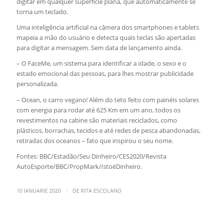
digitar em qualquer superfície plana, que automaticamente se
torna um teclado.
Uma inteligência artificial na câmera dos smartphones e tablets
mapeia a mão do usuário e detecta quais teclas são apertadas
para digitar a mensagem. Sem data de lançamento ainda.
– O FaceMe, um sistema para identificar a idade, o sexo e o
estado emocional das pessoas, para lhes mostrar publicidade
personalizada.
– Ocean, o carro vegano! Além do teto feito com painéis solares
com energia para rodar até 625 Km em um ano, todos os
revestimentos na cabine são materiais reciclados, como
plásticos, borrachas, tecidos e até redes de pesca abandonadas,
retiradas dos oceanos – fato que inspirou o seu nome.
Fontes: BBC/Estadão/Seu Dinheiro/CES2020/Revista
AutoEsporte/BBC/PropMark/IstoéDinheiro.
/
10 IANUARIE 2020
DE
RITA ESCOLANO