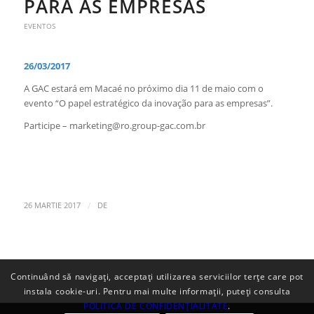
PARA AS EMPRESAS
EVENTOS
26/03/2017
A GAC estará em Macaé no próximo dia 11 de maio com o
evento “O papel estratégico da inovação para as empresas”.
Participe – marketing@ro.group-gac.com.br
/
26 MARTIE 2017
DE
Continuând să navigați, acceptați utilizarea serviciilor terțe care pot
instala cookie-uri. Pentru mai multe informații, puteți consulta
POLITICA DE CONFIDENȚIALITATE
.