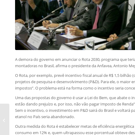
A demora do governo em anunciar o Rota 2030, programa que teria
montadoras no Brasil, afirma o presidente da Anfavea, Antonio Me
O Rota, por exemplo, prevê incentivo fiscal anual de R$ 1,5 bilhã
projetos de pesquisa e desenvolvimento (P&D). Para ele, o maior ent
impostos”. O problema está na forma como o incentivo seria conce
Uma das propostas do governo é usar a Lei do Bem, que abate o i
estão dando prejuízo e, por isso, não vão pagar Imposto de Renda”
Sem o incentivo, o investimento em P&D sairá do Brasil e voltará p
Marco legal da
etanol no País seria abandonado.
inovação estreita
relação entre
Outra medida do Rota é estabelecer metas de eficiência energética 
instituições científicas...
consumo em 12% e, quem ultrapassou esse porcentual obteve desc