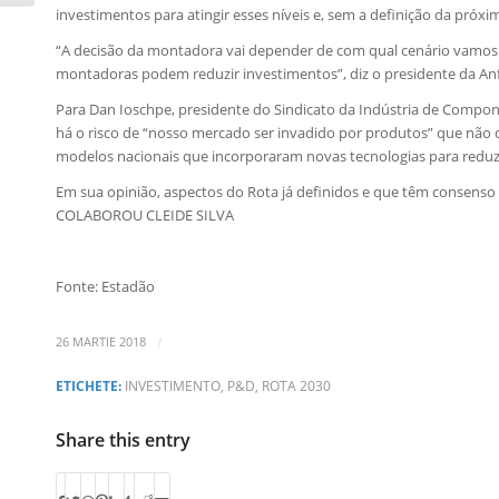
investimentos para atingir esses níveis e, sem a definição da próxi
“A decisão da montadora vai depender de com qual cenário vamos tr
montadoras podem reduzir investimentos”, diz o presidente da An
Para Dan Ioschpe, presidente do Sindicato da Indústria de Compone
há o risco de “nosso mercado ser invadido por produtos” que não 
modelos nacionais que incorporaram novas tecnologias para reduz
Em sua opinião, aspectos do Rota já definidos e que têm consenso
COLABOROU CLEIDE SILVA
Fonte: Estadão
/
26 MARTIE 2018
ETICHETE:
INVESTIMENTO
,
P&D
,
ROTA 2030
Share this entry