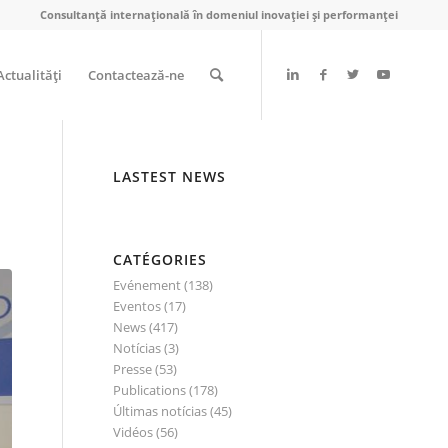
Consultanță internațională în domeniul inovației și performanței
Actualităţi
Contactează-ne
LASTEST NEWS
CATÉGORIES
Evénement
(138)
Eventos
(17)
News
(417)
Notícias
(3)
Presse
(53)
Publications
(178)
Últimas notícias
(45)
Vidéos
(56)